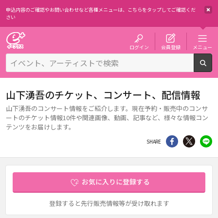
申込内容のご確認やお問い合わせなど各種メニューは、
こちらをタップしてご確認くだ
さい
チケット予約・購入・販売のイープラス
ログイン
会員登録
メニュー
検
山下湧吾のチケット、コンサート、配信情報
山下湧吾のコンサート情報をご紹介します。現在予約・販売中のコンサ
ートのチケット情報10件や関連画像、動画、記事など、様々な情報コン
テンツをお届けします。
シェア
Twitter
li
SHARE
お気に入りに登録する
登録すると先行販売情報等が受け取れます