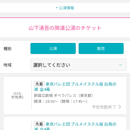
公演情報
山下湧吾の関連公演のチケット
種別
公演
配信
地域
先着
東京バレエ団 ブルメイステル版 白鳥の
湖 全4幕
2026/
新国立劇場 オペラパレス（東京都）
9/9(水)
開演：18:30～（開場：17:45～）
予定枚数終了
先着
東京バレエ団 ブルメイステル版 白鳥の
湖 全4幕