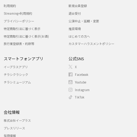
利用規約
新規会員登録
Streaming+利用規約
退会受付
プライバシーポリシー
公演中止・延期・変更
特定商取引法に基づく表示
推奨環境
特定商取引法に基づく表示(お酒)
はじめての方へ
旅行業登録表・約款等
カスタマーハラスメントポリシー
スマートフォンアプリ
公式SNS
イープラスアプリ
X
チラシクラシック
Facebook
チラシミュージアム
Youtube
Instagram
TikTok
会社情報
株式会社イープラス
プレスリリース
採用情報