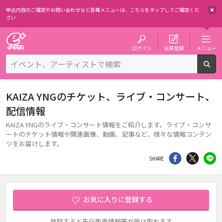
申込内容のご確認やお問い合わせなど各種メニューは、
こちらをタップしてご確認くだ
さい
チケット予約・購入・販売のイープラス
ログイン
会員登録
メニュー
検
KAIZA YNGのチケット、ライブ・コンサート、
配信情報
KAIZA YNGのライブ・コンサート情報をご紹介します。ライブ・コンサ
ートのチケット情報や関連画像、動画、記事など、様々な情報コンテン
ツをお届けします。
シェア
Twitter
li
SHARE
お気に入りに登録する
登録すると先行販売情報等が受け取れます