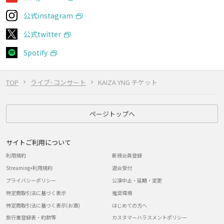
公式instagram
公式twitter
Spotify
TOP
ライブ･コンサート
KAIZA YNG チケット
ページトップへ
サイトご利用について
利用規約
新規会員登録
Streaming+利用規約
退会受付
プライバシーポリシー
公演中止・延期・変更
特定商取引法に基づく表示
推奨環境
特定商取引法に基づく表示(お酒)
はじめての方へ
旅行業登録表・約款等
カスタマーハラスメントポリシー