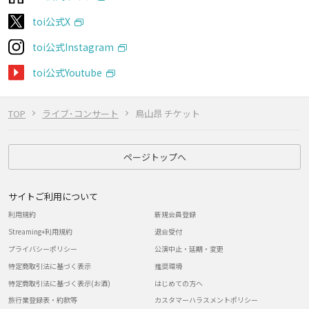
toi公式X
toi公式Instagram
toi公式Youtube
TOP
ライブ･コンサート
鳥山昂 チケット
ページトップへ
サイトご利用について
利用規約
新規会員登録
Streaming+利用規約
退会受付
プライバシーポリシー
公演中止・延期・変更
特定商取引法に基づく表示
推奨環境
特定商取引法に基づく表示(お酒)
はじめての方へ
旅行業登録表・約款等
カスタマーハラスメントポリシー