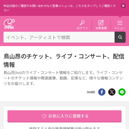
申込内容のご確認やお問い合わせなど各種メニューは、
こちらをタップしてご確認くだ
さい
チケット予約・購入・販売のイープラス
ログイン
会員登録
メニュー
検
鳥山昂のチケット、ライブ・コンサート、配信
情報
鳥山昂(toi)のライブ・コンサート情報をご紹介します。ライブ・コンサ
ートのチケット情報や関連画像、動画、記事など、様々な情報コンテン
ツをお届けします。
シェア
Twitter
li
SHARE
お気に入りに登録する
登録すると先行販売情報等が受け取れます