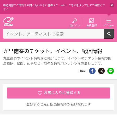
申込内容のご確認やお問い合わせなど各種メニューは、
こちらをタップしてご確認くだ
さい
チケット予約・購入・販売のイープラス
ログイン
会員登録
メニュー
検
九里徳泰のチケット、イベント、配信情報
九里徳泰のイベント情報をご紹介します。イベントのチケット情報や関
連画像、動画、記事など、様々な情報コンテンツをお届けします。
シェア
Twitter
li
SHARE
お気に入りに登録する
登録すると先行販売情報等が受け取れます