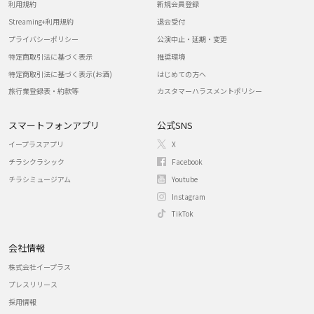
利用規約
新規会員登録
Streaming+利用規約
退会受付
プライバシーポリシー
公演中止・延期・変更
特定商取引法に基づく表示
推奨環境
特定商取引法に基づく表示(お酒)
はじめての方へ
旅行業登録表・約款等
カスタマーハラスメントポリシー
スマートフォンアプリ
公式SNS
イープラスアプリ
X
チラシクラシック
Facebook
チラシミュージアム
Youtube
Instagram
TikTok
会社情報
株式会社イープラス
プレスリリース
採用情報