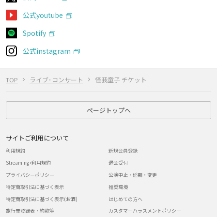
公式youtube
Spotify
公式instagram
TOP
ライブ･コンサート
怪我童子 チケット
ページトップへ
サイトご利用について
利用規約
新規会員登録
Streaming+利用規約
退会受付
プライバシーポリシー
公演中止・延期・変更
特定商取引法に基づく表示
推奨環境
特定商取引法に基づく表示(お酒)
はじめての方へ
旅行業登録表・約款等
カスタマーハラスメントポリシー