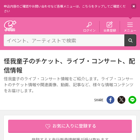
申込内容のご確認やお問い合わせなど各種メニューは、
こちらをタップしてご確認くだ
さい
チケット予約・購入・販売のイープラス
ログイン
会員登録
メニュー
検
怪我童子のチケット、ライブ・コンサート、配
信情報
怪我童子のライブ・コンサート情報をご紹介します。ライブ・コンサー
トのチケット情報や関連画像、動画、記事など、様々な情報コンテンツ
をお届けします。
シェア
Twitter
li
SHARE
お気に入りに登録する
登録すると先行販売情報等が受け取れます