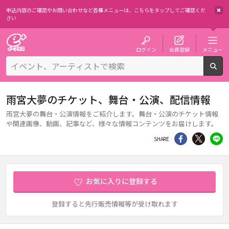
申込内容のご確認やお問い合わせなど各種メニューは、
こちらをタップしてご確認くだ
さい
チケット予約・購入・販売のイープラス
ログイン
会員登録
メニュー
検
雨宮大夢のチケット、舞台・公演、配信情報
雨宮大夢の舞台・公演情報をご紹介します。舞台・公演のチケット情報
や関連画像、動画、記事など、様々な情報コンテンツをお届けします。
シェア
Twitter
li
SHARE
お気に入りに登録する
登録すると先行販売情報等が受け取れます