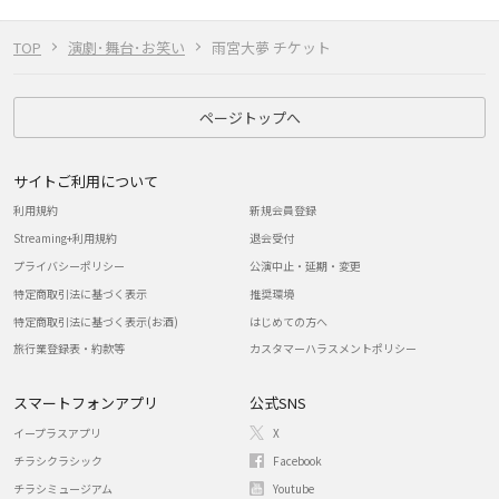
TOP
演劇･舞台･お笑い
雨宮大夢 チケット
ページトップへ
サイトご利用について
利用規約
新規会員登録
Streaming+利用規約
退会受付
プライバシーポリシー
公演中止・延期・変更
特定商取引法に基づく表示
推奨環境
特定商取引法に基づく表示(お酒)
はじめての方へ
旅行業登録表・約款等
カスタマーハラスメントポリシー
スマートフォンアプリ
公式SNS
イープラスアプリ
X
チラシクラシック
Facebook
チラシミュージアム
Youtube