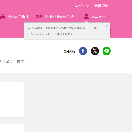
ログイン
会員登録
会場から探す
人物・団体から探す
メニュー
閉じる
申込内容のご確認やお問い合わせなど各種メニューは、
主催者向け販売サービス
こちらをタップしてご確認ください
シェア
Twitter
line
SHARE
をお届けします。