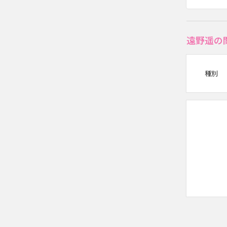
遠野遥の
種別