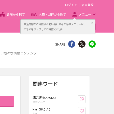
ログイン
会員登録
会場から探す
人物・団体から探す
メニュー
閉じる
申込内容のご確認やお問い合わせなど各種メニューは、
主催者向け販売サービス
こちらをタップしてご確認ください
シェア
Twitter
line
SHARE
ど、様々な情報コンテンツ
関連ワード
鷹乃助
(CHAQLA.)
お気に入り登録
タカノスケ
kai
(CHAQLA.)
お気に入り登録
す
カイ