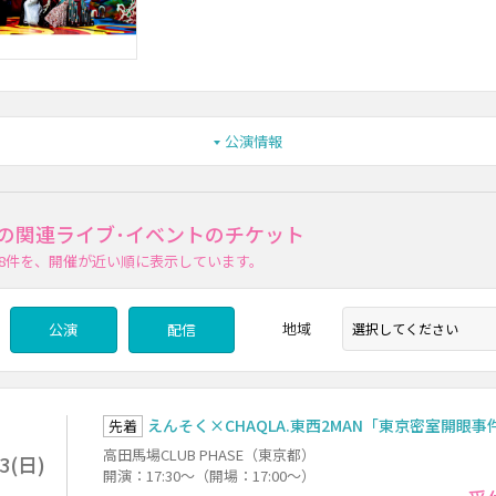
公演情報
A.の関連ライブ･イベントのチケット
8件
を、開催が近い順に表示しています。
地域
公演
配信
えんそく×CHAQLA.東西2MAN「東京密室開眼事
先着
高田馬場CLUB PHASE（東京都）
23(日)
開演：17:30～（開場：17:00～）