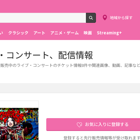
地域から探す
検索
い
クラシック
アート
アニメ・ゲーム
映画
Streaming+
ブ・コンサート、配信情報
約・販売中のライブ・コンサートのチケット情報8件や関連画像、動画、記事な
お気に入りに登録する
登録すると先行販売情報等が受け取れま