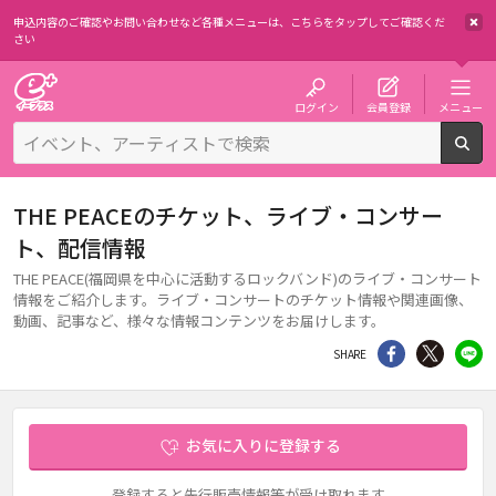
申込内容のご確認やお問い合わせなど各種メニューは、
こちらをタップしてご確認くだ
さい
チケット予約・購入・販売のイープラス
ログイン
会員登録
メニュー
検
THE PEACEのチケット、ライブ・コンサー
ト、配信情報
THE PEACE(福岡県を中心に活動するロックバンド)のライブ・コンサート
情報をご紹介します。ライブ・コンサートのチケット情報や関連画像、
動画、記事など、様々な情報コンテンツをお届けします。
シェア
Twitter
li
SHARE
お気に入りに登録する
登録すると先行販売情報等が受け取れます