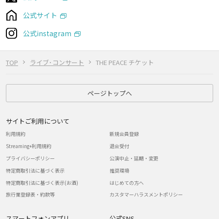
公式サイト
公式instagram
TOP
ライブ･コンサート
THE PEACE チケット
ページトップへ
サイトご利用について
利用規約
新規会員登録
Streaming+利用規約
退会受付
プライバシーポリシー
公演中止・延期・変更
特定商取引法に基づく表示
推奨環境
特定商取引法に基づく表示(お酒)
はじめての方へ
旅行業登録表・約款等
カスタマーハラスメントポリシー
スマートフォンアプリ
公式SNS