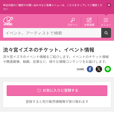
申込内容のご確認やお問い合わせなど各種メニューは、
こちらをタップしてご確認くだ
さい
チケット予約・購入・販売のイープラス
ログイン
会員登録
メニュー
検
流々宮イズネのチケット、イベント情報
流々宮イズネのイベント情報をご紹介します。イベントのチケット情報
や関連画像、動画、記事など、様々な情報コンテンツをお届けします。
シェア
Twitter
li
SHARE
お気に入りに登録する
登録すると先行販売情報等が受け取れます