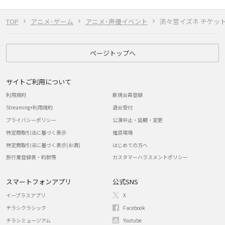
TOP
アニメ･ゲーム
アニメ･声優イベント
流々宮イズネ チケッ
ページトップへ
サイトご利用について
利用規約
新規会員登録
Streaming+利用規約
退会受付
プライバシーポリシー
公演中止・延期・変更
特定商取引法に基づく表示
推奨環境
特定商取引法に基づく表示(お酒)
はじめての方へ
旅行業登録表・約款等
カスタマーハラスメントポリシー
スマートフォンアプリ
公式SNS
イープラスアプリ
X
チラシクラシック
Facebook
チラシミュージアム
Youtube