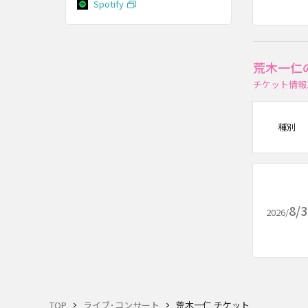
Spotify
荒木一仁
チケット情報
種別
8/
2026/
TOP
ライブ･コンサート
荒木一仁 チケット