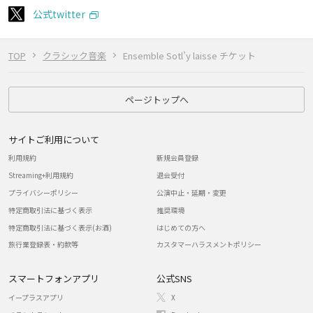
公式twitter
TOP
クラシック音楽
Ensemble Sotl’y laisse チケット
ページトップへ
サイトご利用について
利用規約
新規会員登録
Streaming+利用規約
退会受付
プライバシーポリシー
公演中止・延期・変更
特定商取引法に基づく表示
推奨環境
特定商取引法に基づく表示(お酒)
はじめての方へ
旅行業登録表・約款等
カスタマーハラスメントポリシー
スマートフォンアプリ
公式SNS
イープラスアプリ
X