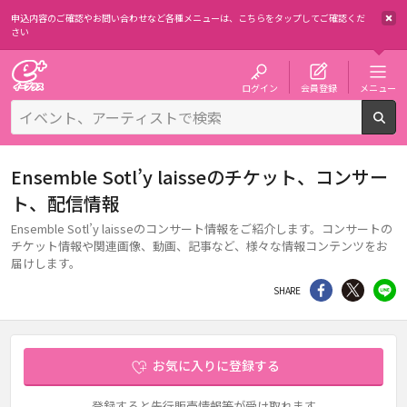
申込内容のご確認やお問い合わせなど各種メニューは、
こちらをタップしてご確認くだ
さい
チケット予約・購入・販売のイープラス
ログイン
会員登録
メニュー
検
Ensemble Sotl’y laisseのチケット、コンサー
ト、配信情報
Ensemble Sotl’y laisseのコンサート情報をご紹介します。コンサートの
チケット情報や関連画像、動画、記事など、様々な情報コンテンツをお
届けします。
シェア
Twitter
li
SHARE
お気に入りに登録する
登録すると先行販売情報等が受け取れます