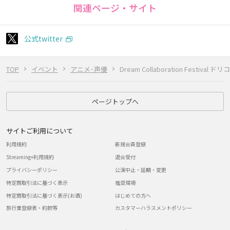
関連ページ・サイト
公式twitter
TOP
イベント
アニメ･声優
Dream Collaboration Fest
ページトップへ
サイトご利用について
利用規約
新規会員登録
Streaming+利用規約
退会受付
プライバシーポリシー
公演中止・延期・変更
特定商取引法に基づく表示
推奨環境
特定商取引法に基づく表示(お酒)
はじめての方へ
旅行業登録表・約款等
カスタマーハラスメントポリシー