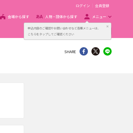
ログイン
会員登録
会場から探す
人物・団体から探す
メニュー
閉じる
申込内容のご確認やお問い合わせなど各種メニューは、
主催者向け販売サービス
こちらをタップしてご確認ください
シェア
Twitter
line
SHARE
。