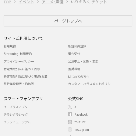
TOP
イベント
アニメ･声優
いりえみく チケット
ページトップへ
サイトご利用について
利用規約
新規会員登録
Streaming+利用規約
退会受付
プライバシーポリシー
公演中止・延期・変更
特定商取引法に基づく表示
推奨環境
特定商取引法に基づく表示(お酒)
はじめての方へ
旅行業登録表・約款等
カスタマーハラスメントポリシー
スマートフォンアプリ
公式SNS
イープラスアプリ
X
チラシクラシック
Facebook
チラシミュージアム
Youtube
Instagram