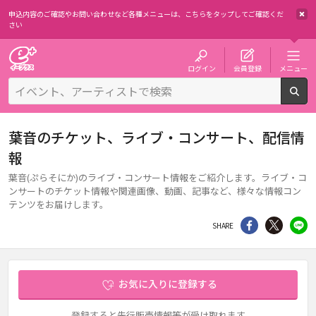
申込内容のご確認やお問い合わせなど各種メニューは、
こちらをタップしてご確認くだ
さい
チケット予約・購入・販売のイープラス
ログイン
会員登録
メニュー
検
葉音のチケット、ライブ・コンサート、配信情
報
葉音(ぷらそにか)のライブ・コンサート情報をご紹介します。ライブ・コ
ンサートのチケット情報や関連画像、動画、記事など、様々な情報コン
テンツをお届けします。
シェア
Twitter
li
SHARE
お気に入りに登録する
登録すると先行販売情報等が受け取れます