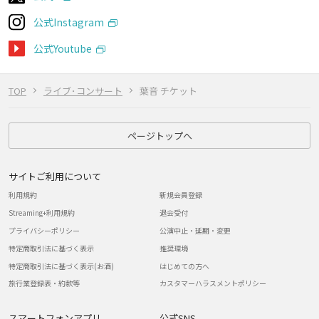
公式Instagram
公式Youtube
TOP
ライブ･コンサート
葉音 チケット
ページトップへ
サイトご利用について
利用規約
新規会員登録
Streaming+利用規約
退会受付
プライバシーポリシー
公演中止・延期・変更
特定商取引法に基づく表示
推奨環境
特定商取引法に基づく表示(お酒)
はじめての方へ
旅行業登録表・約款等
カスタマーハラスメントポリシー
スマートフォンアプリ
公式SNS