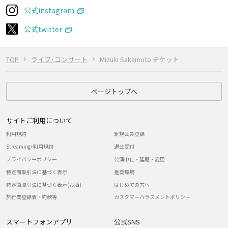
公式instagram
公式twitter
TOP
ライブ･コンサート
Mizuki Sakamoto チケット
ページトップへ
サイトご利用について
利用規約
新規会員登録
Streaming+利用規約
退会受付
プライバシーポリシー
公演中止・延期・変更
特定商取引法に基づく表示
推奨環境
特定商取引法に基づく表示(お酒)
はじめての方へ
旅行業登録表・約款等
カスタマーハラスメントポリシー
スマートフォンアプリ
公式SNS