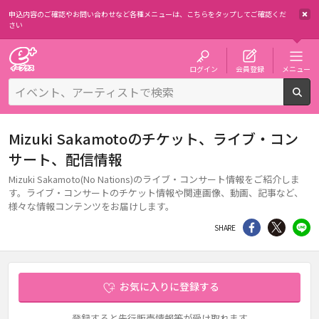
申込内容のご確認やお問い合わせなど各種メニューは、
こちらをタップしてご確認くだ
さい
チケット予約・購入・販売のイープラス
ログイン
会員登録
メニュー
検
Mizuki Sakamotoのチケット、ライブ・コン
サート、配信情報
Mizuki Sakamoto(No Nations)のライブ・コンサート情報をご紹介しま
す。ライブ・コンサートのチケット情報や関連画像、動画、記事など、
様々な情報コンテンツをお届けします。
シェア
Twitter
li
SHARE
お気に入りに登録する
登録すると先行販売情報等が受け取れます