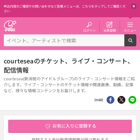
申込内容のご確認やお問い合わせなど各種メニューは、
こちらをタップしてご確認くだ
さい
チケット予約・購入・販売のイープラス
ログイン
会員登録
メニュー
検
courteseaのチケット、ライブ・コンサート、
配信情報
courtesea(新潟発のアイドルグループ)のライブ・コンサート情報をご紹
介します。ライブ・コンサートのチケット情報や関連画像、動画、記事
など、様々な情報コンテンツをお届けします。
シェア
Twitter
li
SHARE
お気に入りに登録する
登録すると先行販売情報等が受け取れます