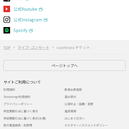
公式Youtube
公式Instagram
Spotify
TOP
ライブ･コンサート
courtesea チケット
ページトップへ
サイトご利用について
利用規約
新規会員登録
Streaming+利用規約
退会受付
プライバシーポリシー
公演中止・延期・変更
特定商取引法に基づく表示
推奨環境
特定商取引法に基づく表示(お酒)
はじめての方へ
旅行業登録表・約款等
カスタマーハラスメントポリシー