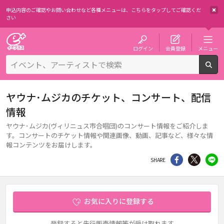
申込内容のご確認やお問い合わせなど各種メニューは、
こちらをタップしてご確認くだ
さい
チケット予約・購入・販売のイープラス
ログイン
会員登録
メニュー
検
ヤウナ･ムジカのチケット、コンサート、配信
情報
ヤウナ･ムジカ(ヴィリニュス市合唱団)のコンサート情報をご紹介しま
す。コンサートのチケット情報や関連画像、動画、記事など、様々な情
報コンテンツをお届けします。
シェア
Twitter
li
SHARE
お気に入りに登録する
登録すると先行販売情報等が受け取れます