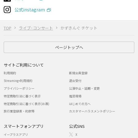
公式instagram
TOP
ライブ･コンサート
かずきんぐ チケット
ページトップへ
サイトご利用について
利用規約
新規会員登録
Streaming+利用規約
退会受付
プライバシーポリシー
公演中止・延期・変更
特定商取引法に基づく表示
推奨環境
特定商取引法に基づく表示(お酒)
はじめての方へ
旅行業登録表・約款等
カスタマーハラスメントポリシー
スマートフォンアプリ
公式SNS
イープラスアプリ
X