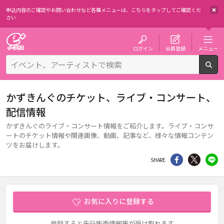
申込内容のご確認やお問い合わせなど各種メニューは、
こちらをタップしてご確認くだ
さい
チケット予約・購入・販売のイープラス
ログイン
会員登録
メニュー
検
かずきんぐのチケット、ライブ・コンサート、
配信情報
かずきんぐのライブ・コンサート情報をご紹介します。ライブ・コンサ
ートのチケット情報や関連画像、動画、記事など、様々な情報コンテン
ツをお届けします。
シェア
Twitter
li
SHARE
お気に入りに登録する
登録すると先行販売情報等が受け取れます