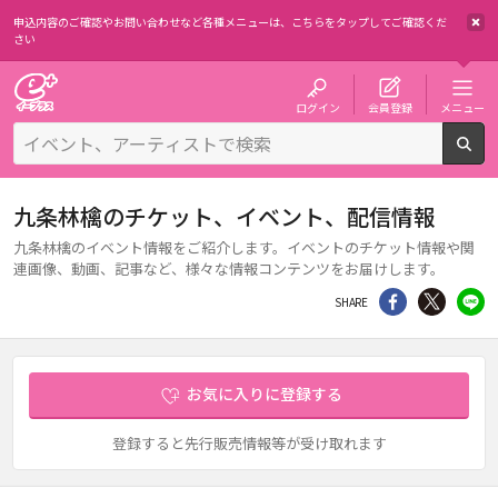
申込内容のご確認やお問い合わせなど各種メニューは、
こちらをタップしてご確認くだ
さい
チケット予約・購入・販売のイープラス
ログイン
会員登録
メニュー
検
九条林檎のチケット、イベント、配信情報
九条林檎のイベント情報をご紹介します。イベントのチケット情報や関
連画像、動画、記事など、様々な情報コンテンツをお届けします。
シェア
Twitter
li
SHARE
お気に入りに登録する
登録すると先行販売情報等が受け取れます