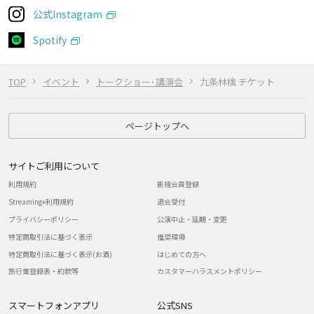
公式Instagram
Spotify
TOP
イベント
トークショー･講演会
九条林檎 チケット
ページトップへ
サイトご利用について
利用規約
新規会員登録
Streaming+利用規約
退会受付
プライバシーポリシー
公演中止・延期・変更
特定商取引法に基づく表示
推奨環境
特定商取引法に基づく表示(お酒)
はじめての方へ
旅行業登録表・約款等
カスタマーハラスメントポリシー
スマートフォンアプリ
公式SNS