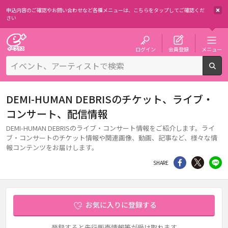
申込内容のご確認やお問い合わせなど各種メニューは、
こちらをタップしてご確認くだ
さい
チケット予約・購入・販売のイープラス
ログイン
会員登録
メニュー
検
DEMI-HUMAN DEBRISのチケット、ライブ・
コンサート、配信情報
DEMI-HUMAN DEBRISのライブ・コンサート情報をご紹介します。ライ
ブ・コンサートのチケット情報や関連画像、動画、記事など、様々な情
報コンテンツをお届けします。
シェア
Twitter
li
SHARE
お気に入りに登録する
登録すると先行販売情報等が受け取れます