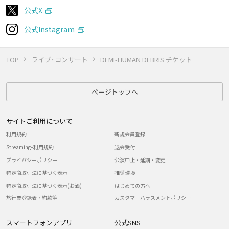
公式X
公式Instagram
TOP
ライブ･コンサート
DEMI-HUMAN DEBRIS チケット
ページトップへ
サイトご利用について
利用規約
新規会員登録
Streaming+利用規約
退会受付
プライバシーポリシー
公演中止・延期・変更
特定商取引法に基づく表示
推奨環境
特定商取引法に基づく表示(お酒)
はじめての方へ
旅行業登録表・約款等
カスタマーハラスメントポリシー
スマートフォンアプリ
公式SNS