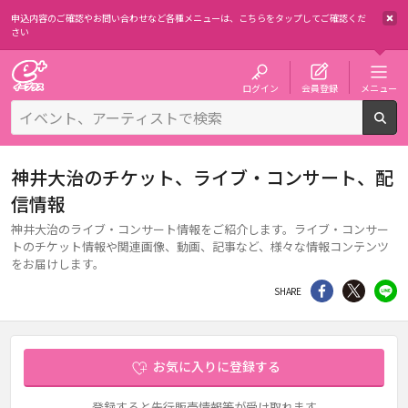
申込内容のご確認やお問い合わせなど各種メニューは、
こちらをタップしてご確認くだ
さい
チケット予約・購入・販売のイープラス
ログイン
会員登録
メニュー
検
神井大治のチケット、ライブ・コンサート、配
信情報
神井大治のライブ・コンサート情報をご紹介します。ライブ・コンサー
トのチケット情報や関連画像、動画、記事など、様々な情報コンテンツ
をお届けします。
シェア
Twitter
li
SHARE
お気に入りに登録する
登録すると先行販売情報等が受け取れます