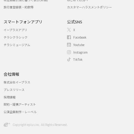
旅行業登録表・約款等
カスタマーハラスメントポリシー
スマートフォンアプリ
公式SNS
イープラスアプリ
X
チラシクラシック
Facebook
チラシミュージアム
Youtube
Instagram
TikTok
会社情報
株式会社イープラス
プレスリリース
採用情報
契約・提携アーティスト
公演企画制作・レーベル
Copyright eplus inc. All Rights Reserved.