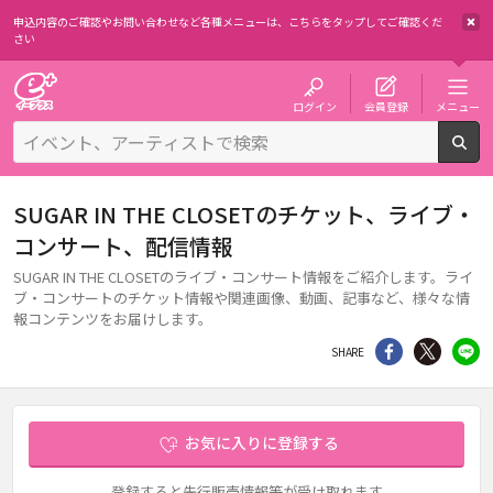
申込内容のご確認やお問い合わせなど各種メニューは、
こちらをタップしてご確認くだ
さい
チケット予約・購入・販売のイープラス
ログイン
会員登録
メニュー
検
SUGAR IN THE CLOSETのチケット、ライブ・
コンサート、配信情報
SUGAR IN THE CLOSETのライブ・コンサート情報をご紹介します。ライ
ブ・コンサートのチケット情報や関連画像、動画、記事など、様々な情
報コンテンツをお届けします。
シェア
Twitter
li
SHARE
お気に入りに登録する
登録すると先行販売情報等が受け取れます