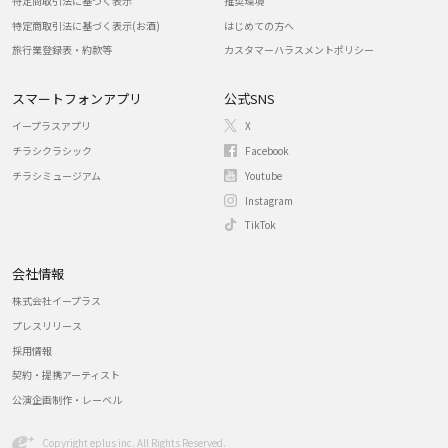
特定商取引法に基づく表示
推奨環境
特定商取引法に基づく表示(お酒)
はじめての方へ
旅行業登録表・約款等
カスタマーハラスメントポリシー
スマートフォンアプリ
公式SNS
イープラスアプリ
X
チラシクラシック
Facebook
チラシミュージアム
Youtube
Instagram
TikTok
会社情報
株式会社イープラス
プレスリリース
採用情報
契約・提携アーティスト
公演企画制作・レーベル
Copyright eplus inc. All Rights Reserved.