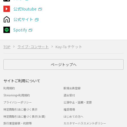
公式Youtube
公式サイト
Spotify
TOP
ライブ･コンサート
Kay-Ta チケット
ページトップへ
サイトご利用について
利用規約
新規会員登録
Streaming+利用規約
退会受付
プライバシーポリシー
公演中止・延期・変更
特定商取引法に基づく表示
推奨環境
特定商取引法に基づく表示(お酒)
はじめての方へ
旅行業登録表・約款等
カスタマーハラスメントポリシー