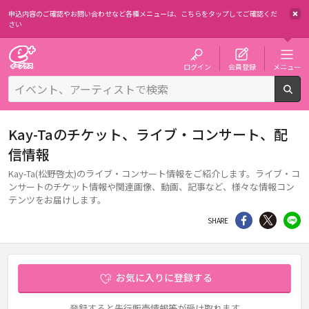
申込内容のご確認やお問い合わせなど各種メニューは、
こちらをタップしてご確認くだ
さい
チケット予約・購入・販売のイープラス
ログイン
会員登録
メニュー
検
Kay-Taのチケット、ライブ・コンサート、配
信情報
Kay-Ta(松野啓太)のライブ・コンサート情報をご紹介します。ライブ・コ
ンサートのチケット情報や関連画像、動画、記事など、様々な情報コン
テンツをお届けします。
シェア
Twitter
li
SHARE
お気に入りに登録する
登録すると先行販売情報等が受け取れます