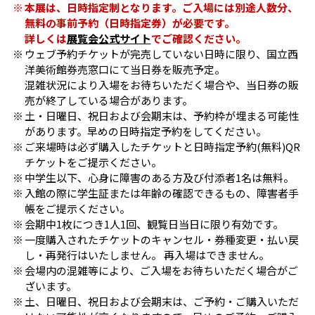
本展は、日時指定制となります。ご入場には別途人数分、
無料の事前予約（日時指定券）が必要です。
詳しくは
展覧会公式サイト
でご確認ください。
ウェブ予約チケットが完売していない日時に限り、国立西
洋美術館券売窓口にて当日券を販売予定。
混雑状況により入場をお待ちいただく場合や、当日券の販
売が終了している場合があります。
土・日曜日、祝日および会期末は、予約枠が埋まる可能性
があります。早めの日時指定予約をしてください。
ご来場時は必ず購入したチケットと日時指定予約(無料)QR
チケットをご提示ください。
中学生以下、心身に障害のある方及び付添者1名は無料。
入館の際に学生証または年齢の確認できるもの、障害者手
帳をご提示ください。
会期中1枚につき1人1回、観覧日当日に限り有効です。
一度購入されたチケットのキャンセル・券種変更・払い戻
し・再発行はいたしません。 再入場はできません。
会場内の混雑等により、ご入場をお待ちいただく場合がご
ざいます。
土、日曜日、祝日および会期末は、ご予約・ご購入いただ