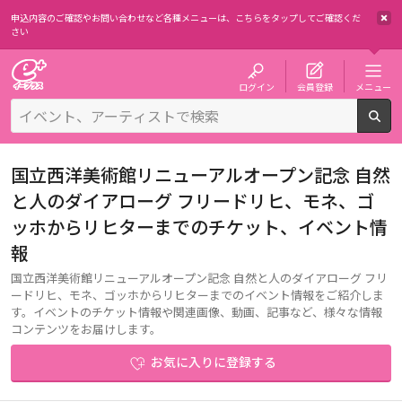
申込内容のご確認やお問い合わせなど各種メニューは、
こちらをタップしてご確認くだ
さい
チケット予約・購入・販売のイープラス
ログイン
会員登録
メニュー
検
国立西洋美術館リニューアルオープン記念 自然
と人のダイアローグ フリードリヒ、モネ、ゴ
ッホからリヒターまでのチケット、イベント情
報
国立西洋美術館リニューアルオープン記念 自然と人のダイアローグ フリ
ードリヒ、モネ、ゴッホからリヒターまでのイベント情報をご紹介しま
す。イベントのチケット情報や関連画像、動画、記事など、様々な情報
コンテンツをお届けします。
お気に入りに登録する