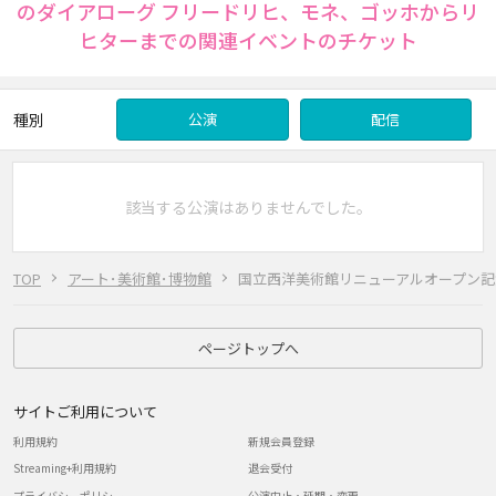
のダイアローグ フリードリヒ、モネ、ゴッホからリ
ヒターまでの関連イベントのチケット
種別
公演
配信
該当する公演はありませんでした。
TOP
アート･美術館･博物館
国立西洋美術館リニューアルオープン記
ページトップへ
サイトご利用について
利用規約
新規会員登録
Streaming+利用規約
退会受付
プライバシーポリシー
公演中止・延期・変更