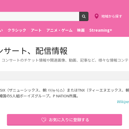
地域から探す
検索
い
クラシック
アート
アニメ・ゲーム
映画
Streaming+
ンサート、配信情報
ライブ・コンサートのチケット情報や関連画像、動画、記事など、様々な情報コン
EW SIX（ザニューシックス、朝: 더뉴식스）またはTNX（ティーエヌエックス、朝
国の5人組ボーイズグループ。P NATION所属。
Wikip
お気に入りに登録する