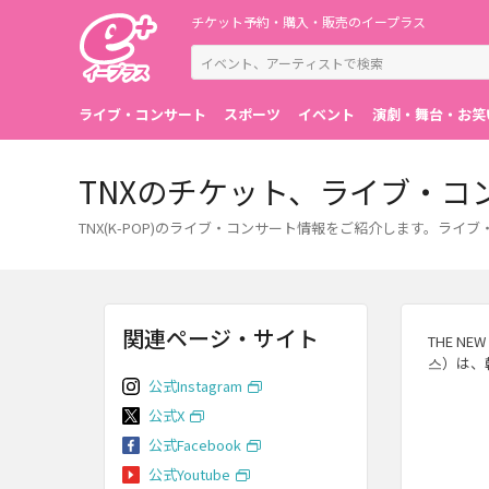
チケット予約・購入・販売のイープラス
ライブ・コンサート
スポーツ
イベント
演劇・舞台・お笑
TNXのチケット、ライブ・コ
TNX(K-POP)のライブ・コンサート情報をご紹介します。
関連ページ・サイト
THE N
스）は、韓
公式Instagram
公式X
公式Facebook
公式Youtube