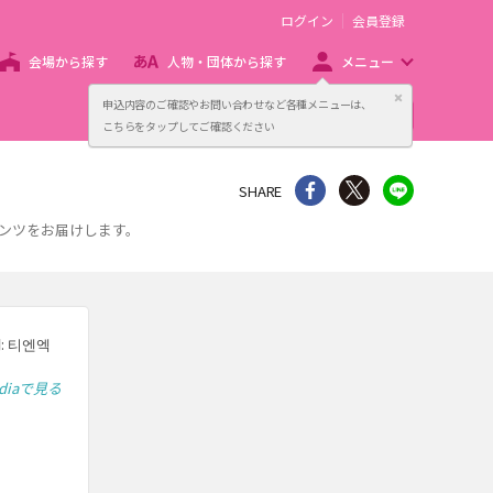
ログイン
会員登録
会場から探す
人物・団体から探す
メニュー
閉じる
申込内容のご確認やお問い合わせなど各種メニューは、
主催者向け販売サービス
こちらをタップしてご確認ください
シェア
Twitter
line
SHARE
テンツをお届けします。
: 티엔엑
ediaで見る