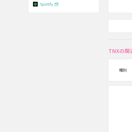
Spotify
TNXの
種別