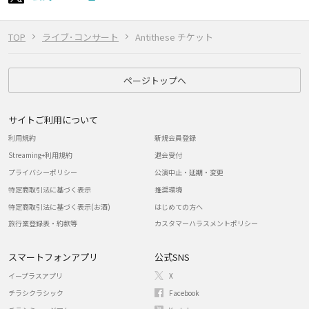
TOP
ライブ･コンサート
Antithese チケット
ページトップへ
サイトご利用について
利用規約
新規会員登録
Streaming+利用規約
退会受付
プライバシーポリシー
公演中止・延期・変更
特定商取引法に基づく表示
推奨環境
特定商取引法に基づく表示(お酒)
はじめての方へ
旅行業登録表・約款等
カスタマーハラスメントポリシー
スマートフォンアプリ
公式SNS
イープラスアプリ
X
チラシクラシック
Facebook