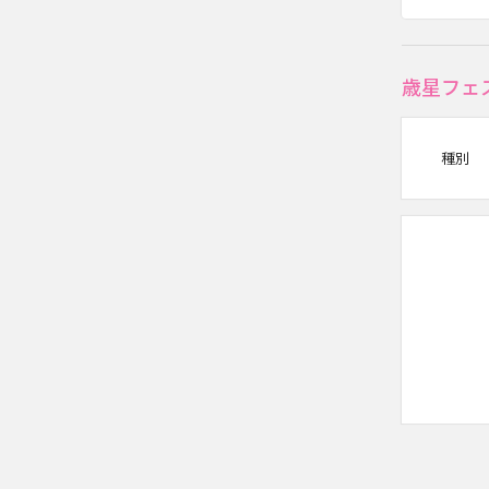
歳星フェ
種別