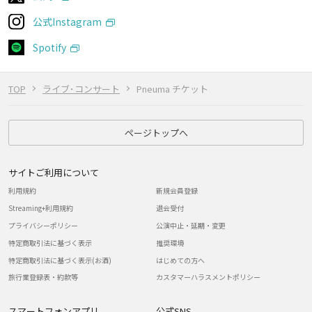
公式Instagram
Spotify
TOP
ライブ･コンサート
Pneuma チケット
ページトップへ
サイトご利用について
利用規約
新規会員登録
Streaming+利用規約
退会受付
プライバシーポリシー
公演中止・延期・変更
特定商取引法に基づく表示
推奨環境
特定商取引法に基づく表示(お酒)
はじめての方へ
旅行業登録表・約款等
カスタマーハラスメントポリシー
スマートフォンアプリ
公式SNS