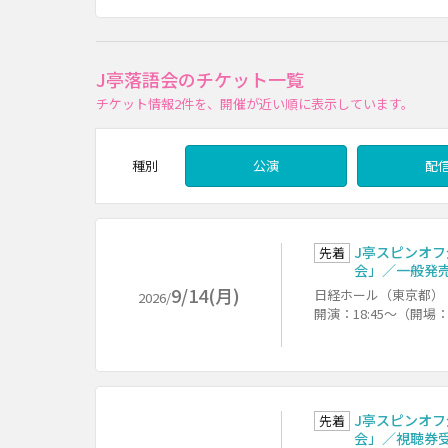
J亭落語会のチケット一覧
チケット情報
2件
を、開催が近い順に表示しています。
種別
公演
配
J亭スピンオフ
先着
会」／一般発
9/14(月)
日経ホール（東京都）
2026/
開演：18:45～（開場：
J亭スピンオフ
先着
会」／視聴券