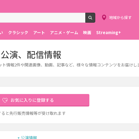
地域から探す
検索
い
クラシック
アート
アニメ・ゲーム
映画
Streaming+
・公演、配信情報
ット情報2件や関連画像、動画、記事など、様々な情報コンテンツをお届けし
お気に入りに登録する
すると先行販売情報等が受け取れます
公演情報