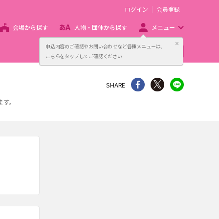
ログイン
会員登録
会場から探す
人物・団体から探す
メニュー
閉じる
申込内容のご確認やお問い合わせなど各種メニューは、
主催者向け販売サービス
こちらをタップしてご確認ください
シェア
Twitter
line
SHARE
ます。