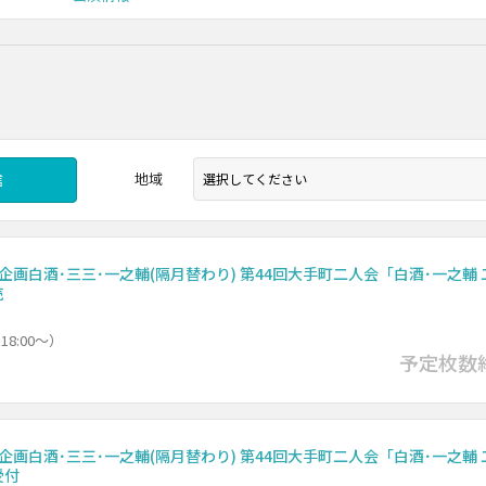
地域
信
企画白酒･三三･一之輔(隔月替わり) 第44回大手町二人会「白酒･一之輔 
売
18:00～）
予定枚数
企画白酒･三三･一之輔(隔月替わり) 第44回大手町二人会「白酒･一之輔 
受付