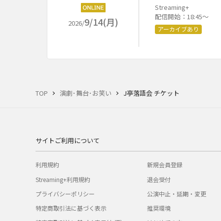
Streaming+
配信開始：18:45～
9/14(月)
2026/
アーカイブあり
TOP
演劇･舞台･お笑い
J亭落語会 チケット
サイトご利用について
利用規約
新規会員登録
Streaming+利用規約
退会受付
プライバシーポリシー
公演中止・延期・変更
特定商取引法に基づく表示
推奨環境