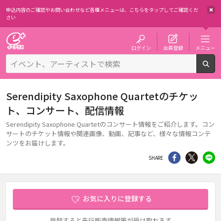
申込内容のご確認やお問い合わせなど各種メニューは、
こちらをタップしてご確認くだ
さい
チケット予約・購入・販売のイープラス
ログイン
会員登録
メニュー
検
Serendipity Saxophone Quartetのチケッ
ト、コンサート、配信情報
Serendipity Saxophone Quartetのコンサート情報をご紹介します。コン
サートのチケット情報や関連画像、動画、記事など、様々な情報コンテ
ンツをお届けします。
シェア
Twitter
li
SHARE
お気に入りに登録する
登録すると先行販売情報等が受け取れます