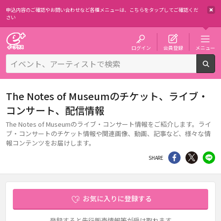
申込内容のご確認やお問い合わせなど各種メニューは、
こちらをタップしてご確認くだ
さい
チケット予約・購入・販売のイープラス
ログイン
会員登録
メニュー
検
The Notes of Museumのチケット、ライブ・
コンサート、配信情報
The Notes of Museumのライブ・コンサート情報をご紹介します。ライ
ブ・コンサートのチケット情報や関連画像、動画、記事など、様々な情
報コンテンツをお届けします。
シェア
Twitter
li
SHARE
お気に入りに登録する
登録すると先行販売情報等が受け取れます