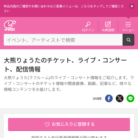
申込内容のご確認やお問い合わせなど各種メニューは、
こちらをタップしてご確認くだ
さい
チケット予約・購入・販売のイープラス
ログイン
会員登録
メニュー
検
大熊りょうたのチケット、ライブ・コンサー
ト、配信情報
大熊りょうた(ラフルーム)のライブ・コンサート情報をご紹介します。ラ
イブ・コンサートのチケット情報や関連画像、動画、記事など、様々な
情報コンテンツをお届けします。
シェア
Twitter
li
SHARE
お気に入りに登録する
登録すると先行販売情報等が受け取れます