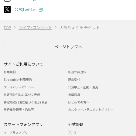
公式twitter
TOP
ライブ･コンサート
大熊りょうた チケット
ページトップへ
サイトご利用について
利用規約
新規会員登録
Streaming+利用規約
退会受付
プライバシーポリシー
公演中止・延期・変更
特定商取引法に基づく表示
推奨環境
特定商取引法に基づく表示(お酒)
はじめての方へ
旅行業登録表・約款等
カスタマーハラスメントポリシー
スマートフォンアプリ
公式SNS
イープラスアプリ
X