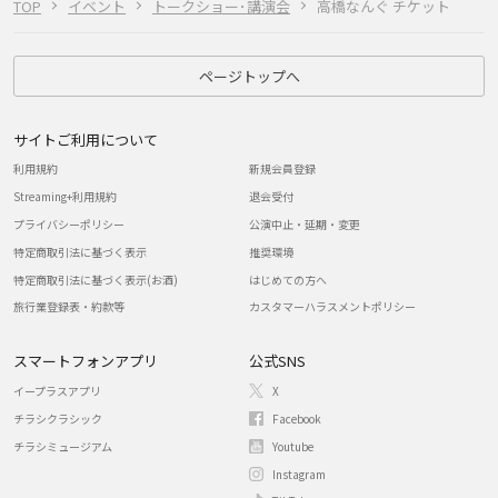
TOP
イベント
トークショー･講演会
高橋なんぐ チケット
ページトップへ
サイトご利用について
利用規約
新規会員登録
Streaming+利用規約
退会受付
プライバシーポリシー
公演中止・延期・変更
特定商取引法に基づく表示
推奨環境
特定商取引法に基づく表示(お酒)
はじめての方へ
旅行業登録表・約款等
カスタマーハラスメントポリシー
スマートフォンアプリ
公式SNS
イープラスアプリ
X
チラシクラシック
Facebook
チラシミュージアム
Youtube
Instagram