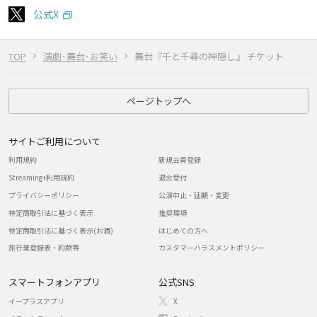
公式X
TOP
演劇･舞台･お笑い
舞台『千と千尋の神隠し』 チケット
ページトップへ
サイトご利用について
利用規約
新規会員登録
Streaming+利用規約
退会受付
プライバシーポリシー
公演中止・延期・変更
特定商取引法に基づく表示
推奨環境
特定商取引法に基づく表示(お酒)
はじめての方へ
旅行業登録表・約款等
カスタマーハラスメントポリシー
スマートフォンアプリ
公式SNS
イープラスアプリ
X