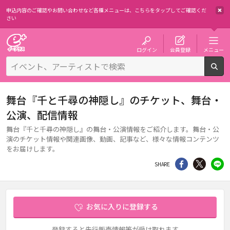
申込内容のご確認やお問い合わせなど各種メニューは、
こちらをタップしてご確認くだ
さい
チケット予約・購入・販売のイープラス
ログイン
会員登録
メニュー
検
舞台『千と千尋の神隠し』のチケット、舞台・
公演、配信情報
舞台『千と千尋の神隠し』の舞台・公演情報をご紹介します。舞台・公
演のチケット情報や関連画像、動画、記事など、様々な情報コンテンツ
をお届けします。
シェア
Twitter
li
SHARE
お気に入りに登録する
登録すると先行販売情報等が受け取れます