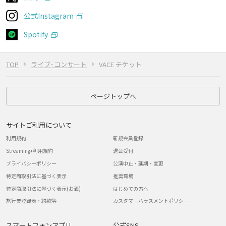
公式Instagram
Spotify
TOP
ライブ･コンサート
VACE チケット
ページトップへ
サイトご利用について
利用規約
新規会員登録
Streaming+利用規約
退会受付
プライバシーポリシー
公演中止・延期・変更
特定商取引法に基づく表示
推奨環境
特定商取引法に基づく表示(お酒)
はじめての方へ
旅行業登録表・約款等
カスタマーハラスメントポリシー
スマートフォンアプリ
公式SNS