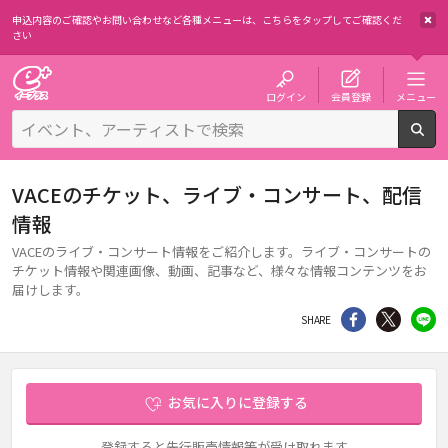
申込内容のご確認やお問い合わせなど各種メニューは、
こちらをタップしてご確認くだ
さい
チケット予約・購入・販売のイープラス
ログイン
会員登録
メニュー
検
VACEのチケット、ライブ・コンサート、配信
情報
VACEのライブ・コンサート情報をご紹介します。ライブ・コンサートの
チケット情報や関連画像、動画、記事など、様々な情報コンテンツをお
届けします。
シェア
Twitter
li
SHARE
お気に入りに登録する
登録すると先行販売情報等が受け取れます