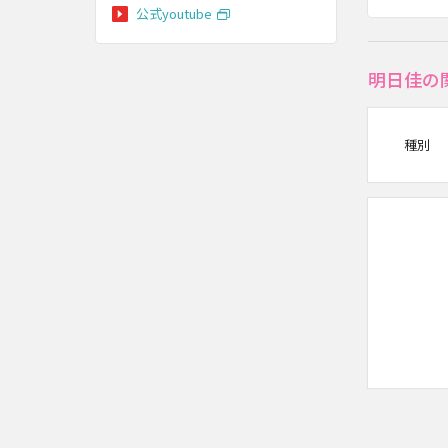
公式youtube
明日佳の
種別