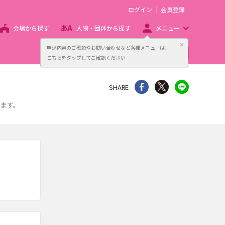
ログイン
会員登録
会場から探す
人物・団体から探す
メニュー
閉じる
申込内容のご確認やお問い合わせなど各種メニューは、
主催者向け販売サービス
こちらをタップしてご確認ください
シェア
Twitter
line
SHARE
します。