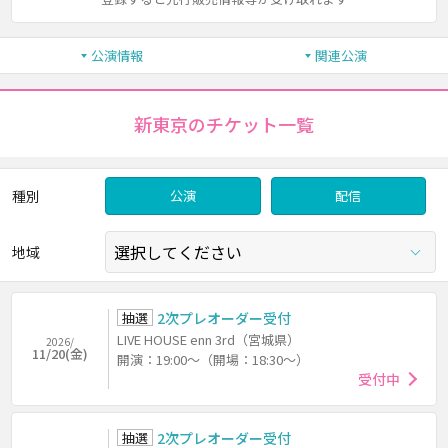
公演情報
関連公演
新東京のチケット一覧
種別
公演
配信
地域
抽選
2次プレオーダー受付
LIVE HOUSE enn 3rd（宮城県）
2026/
11/20(金)
開演：19:00～（開場：18:30～）
受付中
抽選
2次プレオーダー受付