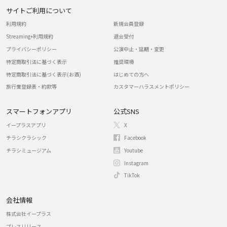
サイトご利用について
利用規約
新規会員登録
Streaming+利用規約
退会受付
プライバシーポリシー
公演中止・延期・変更
特定商取引法に基づく表示
推奨環境
特定商取引法に基づく表示(お酒)
はじめての方へ
旅行業登録表・約款等
カスタマーハラスメントポリシー
スマートフォンアプリ
公式SNS
イープラスアプリ
X
チラシクラシック
Facebook
チラシミュージアム
Youtube
Instagram
TikTok
会社情報
株式会社イープラス
プレスリリース