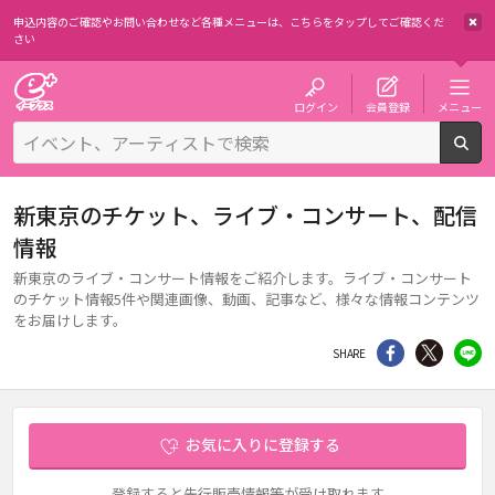
申込内容のご確認やお問い合わせなど各種メニューは、
こちらをタップしてご確認くだ
さい
チケット予約・購入・販売のイープラス
ログイン
会員登録
メニュー
検
新東京のチケット、ライブ・コンサート、配信
情報
新東京のライブ・コンサート情報をご紹介します。ライブ・コンサート
のチケット情報5件や関連画像、動画、記事など、様々な情報コンテンツ
をお届けします。
シェア
Twitter
li
SHARE
お気に入りに登録する
登録すると先行販売情報等が受け取れます