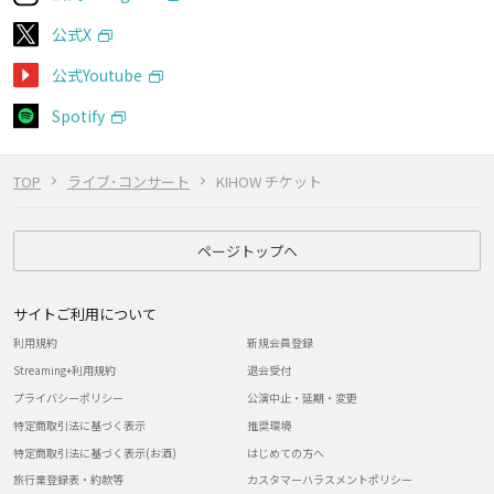
公式X
公式Youtube
Spotify
TOP
ライブ･コンサート
KIHOW チケット
ページトップへ
サイトご利用について
利用規約
新規会員登録
Streaming+利用規約
退会受付
プライバシーポリシー
公演中止・延期・変更
特定商取引法に基づく表示
推奨環境
特定商取引法に基づく表示(お酒)
はじめての方へ
旅行業登録表・約款等
カスタマーハラスメントポリシー