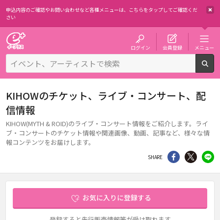
申込内容のご確認やお問い合わせなど各種メニューは、
こちらをタップしてご確認くだ
さい
チケット予約・購入・販売のイープラス
ログイン
会員登録
メニュー
検
KIHOWのチケット、ライブ・コンサート、配
信情報
KIHOW(MYTH & ROID)のライブ・コンサート情報をご紹介します。ライ
ブ・コンサートのチケット情報や関連画像、動画、記事など、様々な情
報コンテンツをお届けします。
シェア
Twitter
li
SHARE
お気に入りに登録する
登録すると先行販売情報等が受け取れます