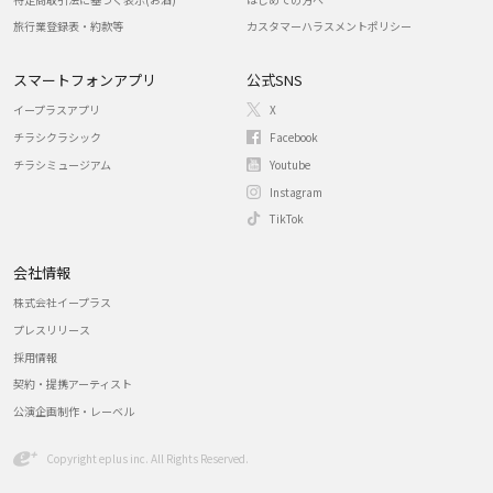
旅行業登録表・約款等
カスタマーハラスメントポリシー
スマートフォンアプリ
公式SNS
イープラスアプリ
X
チラシクラシック
Facebook
チラシミュージアム
Youtube
Instagram
TikTok
会社情報
株式会社イープラス
プレスリリース
採用情報
契約・提携アーティスト
公演企画制作・レーベル
Copyright eplus inc. All Rights Reserved.