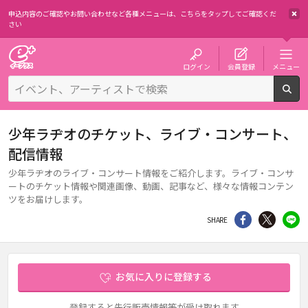
申込内容のご確認やお問い合わせなど各種メニューは、
こちらをタップしてご確認くだ
さい
チケット予約・購入・販売のイープラス
ログイン
会員登録
メニュー
検
少年ラヂオのチケット、ライブ・コンサート、
配信情報
少年ラヂオのライブ・コンサート情報をご紹介します。ライブ・コンサ
ートのチケット情報や関連画像、動画、記事など、様々な情報コンテン
ツをお届けします。
シェア
Twitter
li
SHARE
お気に入りに登録する
登録すると先行販売情報等が受け取れます