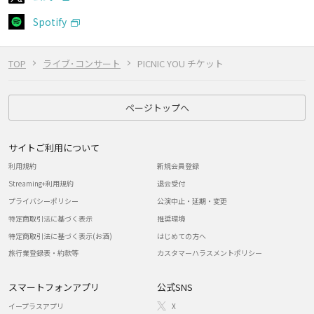
Spotify
TOP
ライブ･コンサート
PICNIC YOU チケット
ページトップへ
サイトご利用について
利用規約
新規会員登録
Streaming+利用規約
退会受付
プライバシーポリシー
公演中止・延期・変更
特定商取引法に基づく表示
推奨環境
特定商取引法に基づく表示(お酒)
はじめての方へ
旅行業登録表・約款等
カスタマーハラスメントポリシー
スマートフォンアプリ
公式SNS
イープラスアプリ
X