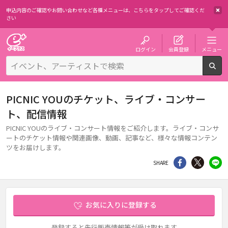
申込内容のご確認やお問い合わせなど各種メニューは、
こちらをタップしてご確認くだ
さい
チケット予約・購入・販売のイープラス
ログイン
会員登録
メニュー
検
PICNIC YOUのチケット、ライブ・コンサー
ト、配信情報
PICNIC YOUのライブ・コンサート情報をご紹介します。ライブ・コンサ
ートのチケット情報や関連画像、動画、記事など、様々な情報コンテン
ツをお届けします。
シェア
Twitter
li
SHARE
お気に入りに登録する
登録すると先行販売情報等が受け取れます