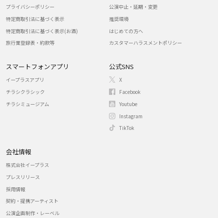
プライバシーポリシー
公演中止・延期・変更
特定商取引法に基づく表示
推奨環境
特定商取引法に基づく表示(お酒)
はじめての方へ
旅行業登録表・約款等
カスタマーハラスメントポリシー
スマートフォンアプリ
公式SNS
イープラスアプリ
X
チラシクラシック
Facebook
チラシミュージアム
Youtube
Instagram
TikTok
会社情報
株式会社イープラス
プレスリリース
採用情報
契約・提携アーティスト
公演企画制作・レーベル