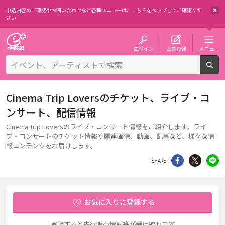
申込内容のご確認やお問い合わせなど各種メニューは、
こちらをタップしてご確認くだ
さい
チケット予約・購入・販売のイープラス
ログイン
会員登録
メニュー
検
Cinema Trip Loversのチケット、ライブ・コ
ンサート、配信情報
Cinema Trip Loversのライブ・コンサート情報をご紹介します。ライ
ブ・コンサートのチケット情報や関連画像、動画、記事など、様々な情
報コンテンツをお届けします。
シェア
Twitter
li
SHARE
お気に入りに登録する
登録すると先行販売情報等が受け取れます