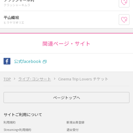
お
クラッシャーキムラ
平山織絵
お
ヒラヤマオリエ
関連ページ・サイト
公式facebook
TOP
ライブ･コンサート
Cinema Trip Lovers チケット
ページトップへ
サイトご利用について
利用規約
新規会員登録
Streaming+利用規約
退会受付