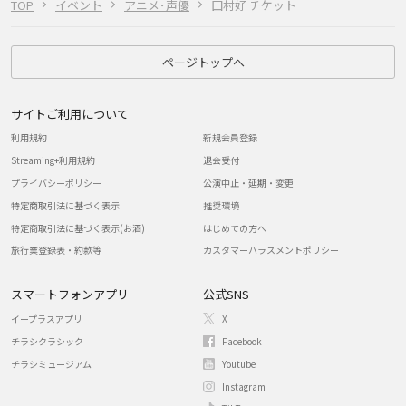
TOP
イベント
アニメ･声優
田村好 チケット
ページトップへ
サイトご利用について
利用規約
新規会員登録
Streaming+利用規約
退会受付
プライバシーポリシー
公演中止・延期・変更
特定商取引法に基づく表示
推奨環境
特定商取引法に基づく表示(お酒)
はじめての方へ
旅行業登録表・約款等
カスタマーハラスメントポリシー
スマートフォンアプリ
公式SNS
イープラスアプリ
X
チラシクラシック
Facebook
チラシミュージアム
Youtube
Instagram