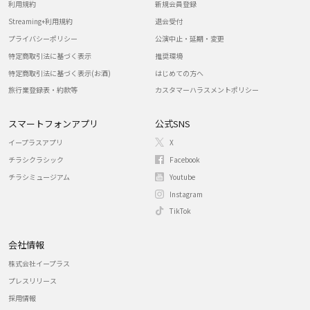
利用規約
新規会員登録
Streaming+利用規約
退会受付
プライバシーポリシー
公演中止・延期・変更
特定商取引法に基づく表示
推奨環境
特定商取引法に基づく表示(お酒)
はじめての方へ
旅行業登録表・約款等
カスタマーハラスメントポリシー
スマートフォンアプリ
公式SNS
イープラスアプリ
X
チラシクラシック
Facebook
チラシミュージアム
Youtube
Instagram
TikTok
会社情報
株式会社イープラス
プレスリリース
採用情報