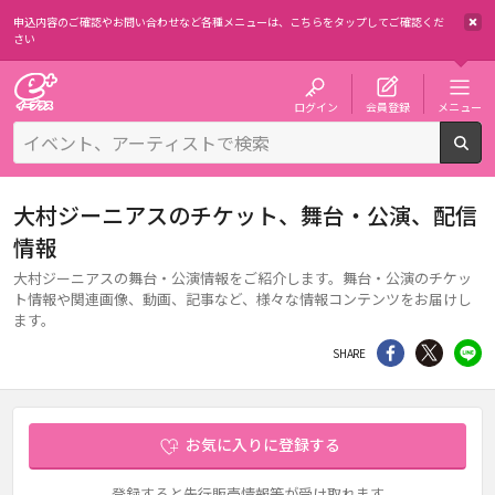
申込内容のご確認やお問い合わせなど各種メニューは、
こちらをタップしてご確認くだ
さい
チケット予約・購入・販売のイープラス
ログイン
会員登録
メニュー
検
大村ジーニアスのチケット、舞台・公演、配信
情報
大村ジーニアスの舞台・公演情報をご紹介します。舞台・公演のチケッ
ト情報や関連画像、動画、記事など、様々な情報コンテンツをお届けし
ます。
シェア
Twitter
li
SHARE
お気に入りに登録する
登録すると先行販売情報等が受け取れます