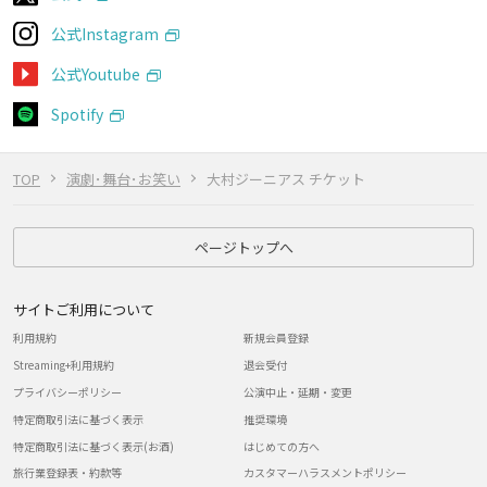
公式Instagram
公式Youtube
Spotify
TOP
演劇･舞台･お笑い
大村ジーニアス チケット
ページトップへ
サイトご利用について
利用規約
新規会員登録
Streaming+利用規約
退会受付
プライバシーポリシー
公演中止・延期・変更
特定商取引法に基づく表示
推奨環境
特定商取引法に基づく表示(お酒)
はじめての方へ
旅行業登録表・約款等
カスタマーハラスメントポリシー