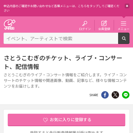
申込内容のご確認やお問い合わせなど各種メニューは、
こちらをタップしてご確認くだ
さい
チケット予約・購入・販売のイープラス
ログイン
会員登録
メニュー
検
さとうこむぎのチケット、ライブ・コンサー
ト、配信情報
さとうこむぎのライブ・コンサート情報をご紹介します。ライブ・コン
サートのチケット情報や関連画像、動画、記事など、様々な情報コンテ
ンツをお届けします。
シェア
Twitter
li
SHARE
お気に入りに登録する
登録すると先行販売情報等が受け取れます