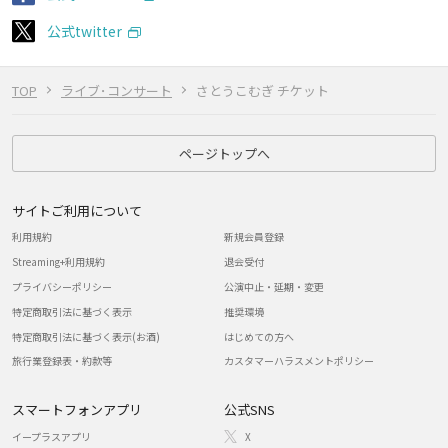
公式twitter
TOP
ライブ･コンサート
さとうこむぎ チケット
ページトップへ
サイトご利用について
利用規約
新規会員登録
Streaming+利用規約
退会受付
プライバシーポリシー
公演中止・延期・変更
特定商取引法に基づく表示
推奨環境
特定商取引法に基づく表示(お酒)
はじめての方へ
旅行業登録表・約款等
カスタマーハラスメントポリシー
スマートフォンアプリ
公式SNS
イープラスアプリ
X