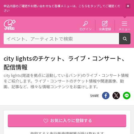
申込内容のご確認やお問い合わせなど各種メニューは、
こちらをタップしてご確認くだ
さい
チケット予約・購入・販売のイープラス
ログイン
会員登録
メニュー
検
city lightsのチケット、ライブ・コンサート、
配信情報
city lights(尾道を拠点に活動しているバンド)のライブ・コンサート情報
をご紹介します。ライブ・コンサートのチケット情報や関連画像、動
画、記事など、様々な情報コンテンツをお届けします。
シェア
Twitter
li
SHARE
お気に入りに登録する
登録すると先行販売情報等が受け取れます