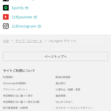
Spotify
公式youtube
公式instagram
TOP
ライブ･コンサート
city lights チケット
ページトップへ
サイトご利用について
利用規約
新規会員登録
Streaming+利用規約
退会受付
プライバシーポリシー
公演中止・延期・変更
特定商取引法に基づく表示
推奨環境
特定商取引法に基づく表示(お酒)
はじめての方へ
旅行業登録表・約款等
カスタマーハラスメントポリシー