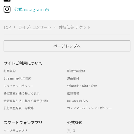
公式Instagram
TOP
ライブ･コンサート
井坂仁美 チケット
ページトップへ
サイトご利用について
利用規約
新規会員登録
Streaming+利用規約
退会受付
プライバシーポリシー
公演中止・延期・変更
特定商取引法に基づく表示
推奨環境
特定商取引法に基づく表示(お酒)
はじめての方へ
旅行業登録表・約款等
カスタマーハラスメントポリシー
スマートフォンアプリ
公式SNS
イープラスアプリ
X