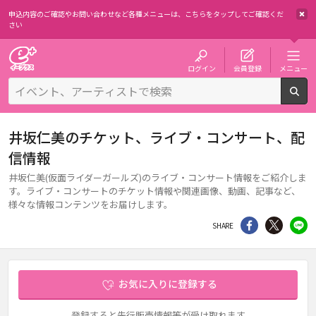
申込内容のご確認やお問い合わせなど各種メニューは、
こちらをタップしてご確認くだ
さい
チケット予約・購入・販売のイープラス
ログイン
会員登録
メニュー
検
井坂仁美のチケット、ライブ・コンサート、配
信情報
井坂仁美(仮面ライダーガールズ)のライブ・コンサート情報をご紹介しま
す。ライブ・コンサートのチケット情報や関連画像、動画、記事など、
様々な情報コンテンツをお届けします。
シェア
Twitter
li
SHARE
お気に入りに登録する
登録すると先行販売情報等が受け取れます